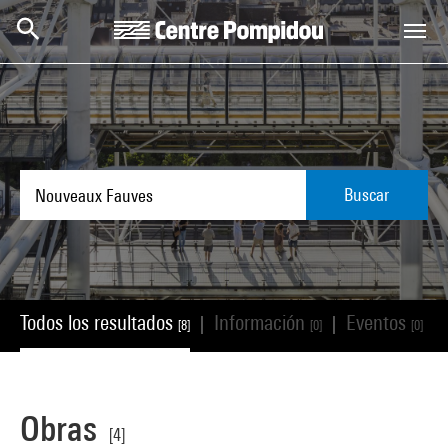
Skip to main content
Centre Pompidou
Buscar
Todos los resultados
Información
Eventos
|
|
|
[8]
[0]
[0]
Obras
[4]