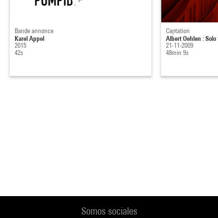
Bande annonce
Captation
Karel Appel
Albert Oehlen : Solo
2015
21-11-2009
42s
48min 9s
Somos sociales