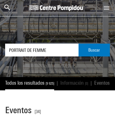
Skip to main content
Centre Pompidou
Buscar
Todos los resultados
Información
Eventos
|
|
[9 925]
[0]
[34
Eventos
[34]