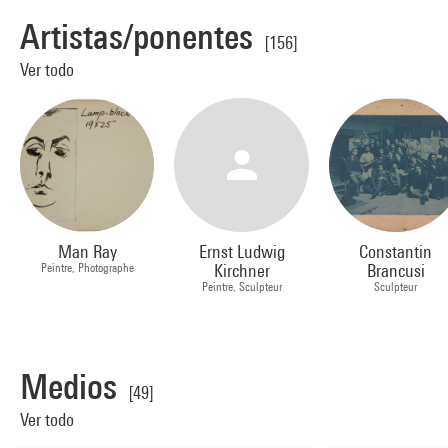
Artistas/ponentes
[156]
Ver todo
Man Ray
Ernst Ludwig
Constantin
Peintre, Photographe
Kirchner
Brancusi
Peintre, Sculpteur
Sculpteur
Medios
[49]
Ver todo