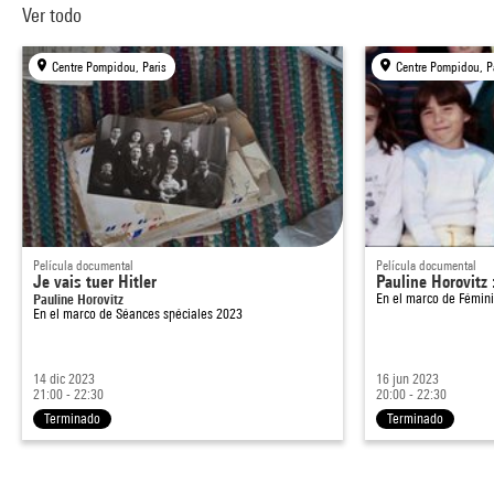
Ver todo
Centre Pompidou, Paris
Centre Pompidou, P
Película documental
Película documental
Je vais tuer Hitler
Pauline Horovitz
Pauline Horovitz
En el marco de
Fémini
En el marco de
Séances spéciales 2023
14 dic 2023
16 jun 2023
21:00 - 22:30
20:00 - 22:30
Terminado
Terminado