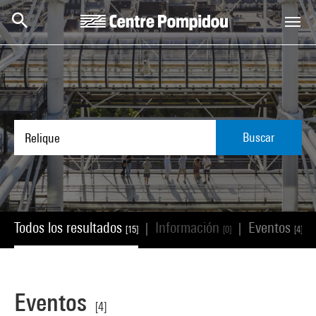
Skip to main content
Centre Pompidou
Buscar
Todos los resultados
Información
Eventos
|
|
|
[15]
[0]
[4]
Eventos
[4]