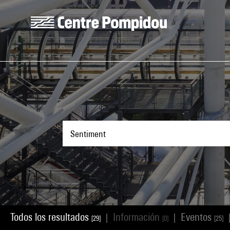
Skip to main content
Centre Pompidou
Todos los resultados
Información
Eventos
|
|
[29]
[0]
[25]