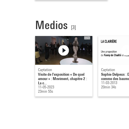
Medios
[3]
Captation
Captation
Visite de l'exposition « De quel
Sophie Delpeux : 
amour » : Moviment, chapitre 2 :
comme des baum
La c...
11-03-2013
11-05-2023
20min 34s
23min 55s