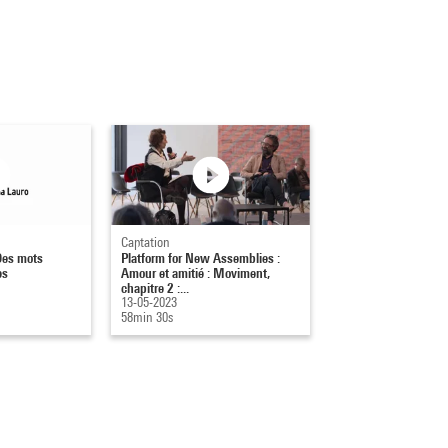
Captation
Des mots
Platform for New Assemblies :
es
Amour et amitié : Moviment,
chapitre 2 :...
13-05-2023
58min 30s