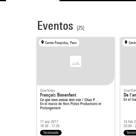
Eventos
[25]
Centre Pompidou, Paris
Centr
Cine/Video
Cine/Vid
François Bonenfant
De l'a
Ce que mon amour doit voir / Chao P…
En el m
En el marco de
Hors Pistes Productions et
Prolongement
17 sep 2017
14 feb 
16:30 - 17:30
20:00 - 
Terminado
Termi