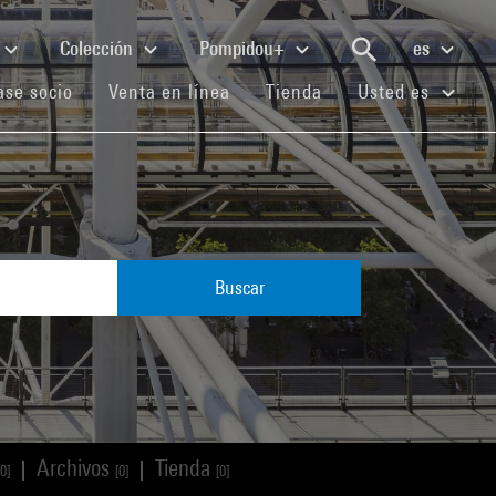
Colección
Pompidou+
es
(current)
(current)
(current)
se socio
Venta en línea
Tienda
Usted es
Buscar
Archivos
Tienda
|
|
[0]
[0]
[0]