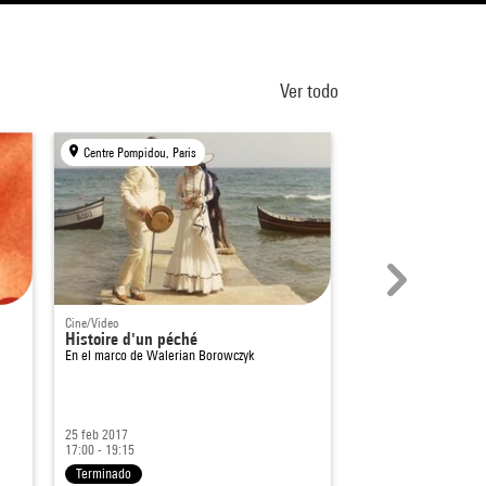
Ver todo
Centre Pompidou, Paris
Centre Pompidou, Par
Cine/Video
Cine/Video
Histoire d'un péché
Histoire d'un péc
En el marco de
Walerian Borowczyk
En el marco de
Waleri
25 feb 2017
11 mar 2017
17:00 - 19:15
20:00 - 22:15
Terminado
Terminado