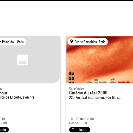
e Pompidou, Paris
Centre Pompidou, Paris
eo
Cine/Video
mour
Cinéma du réel 2000
arco de
El corto, siempre
22e Festival international de films…
2018
10 - 19 mar 2000
22:00
Desde 11:30
nado
Terminado