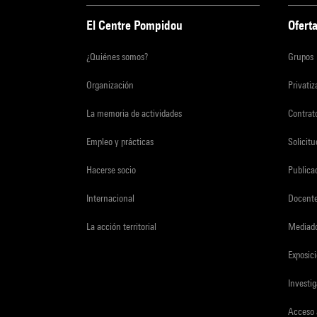
El Centre Pompidou
Oferta
¿Quiénes somos?
Grupos
Organización
Privati
La memoria de actividades
Contrato
Empleo y prácticas
Solicit
Hacerse socio
Publica
Internacional
Docent
La acción territorial
Mediado
Exposici
Investi
Acceso 