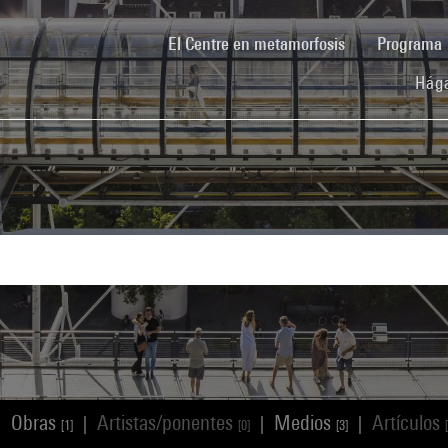
(current)
El Centre en metamorfosis
Programa
Hága
Obras
Artistas/ponentes
Medios
Artículos
|
|
|
|
[1]
[0]
[3]