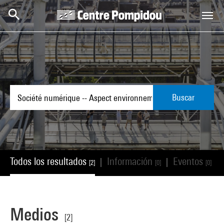
Skip to main content
Centre Pompidou
Buscar
Todos los resultados
Información
Eventos
|
|
|
[2]
[0]
[0]
Medios
[2]