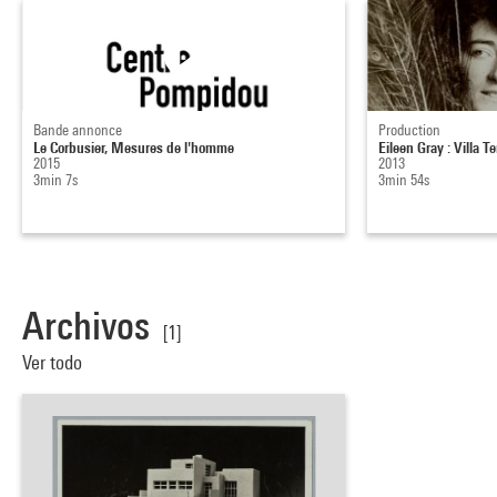
Bande annonce
Production
Le Corbusier, Mesures de l'homme
Eileen Gray : Villa T
2015
2013
3min 7s
3min 54s
Archivos
[1]
Ver todo