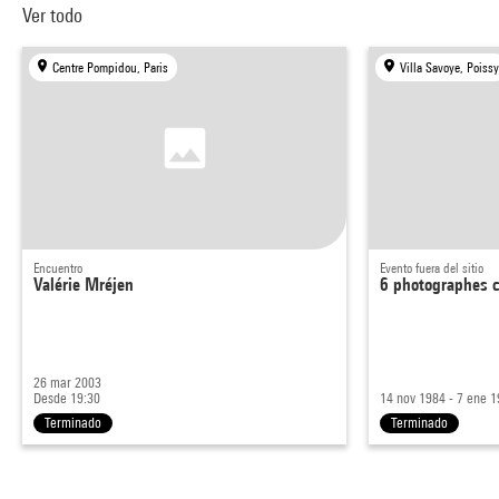
Ver todo
Centre Pompidou, Paris
Villa Savoye, Poissy
Encuentro
Evento fuera del sitio
Valérie Mréjen
6 photographes c
26 mar 2003
Desde 19:30
14 nov 1984 - 7 ene 
Terminado
Terminado