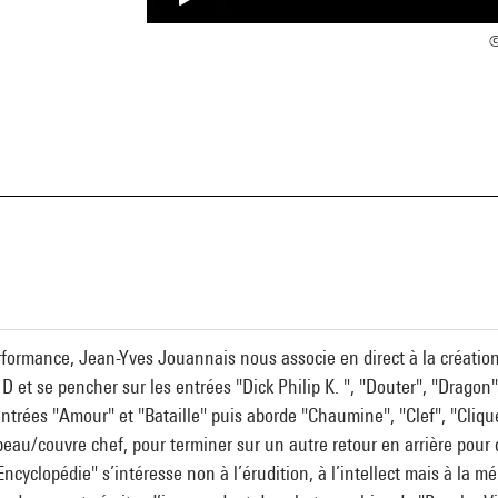
©
a
ormance, Jean-Yves Jouannais nous associe en direct à la création 
e D et se pencher sur les entrées "Dick Philip K. ", "Douter", "Dragon"
entrées "Amour" et "Bataille" puis aborde "Chaumine", "Clef", "Cliqu
eau/couvre chef, pour terminer sur un autre retour en arrière pour
Encyclopédie" s’intéresse non à l’érudition, à l’intellect mais à la 