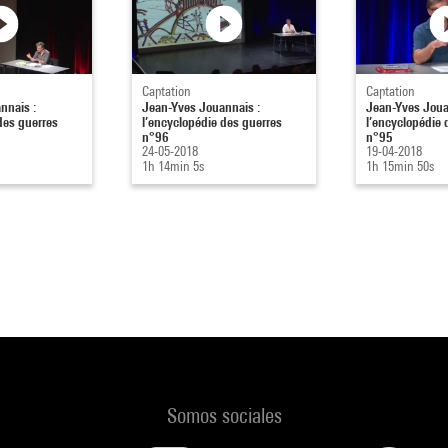
Captation
Captation
nnais :
Jean-Yves Jouannais :
Jean-Yves Joua
des guerres
l’encyclopédie des guerres
l’encyclopédie 
n°96
n°95
24-05-2018
19-04-2018
1h 14min 5s
1h 15min 50s
Somos sociales