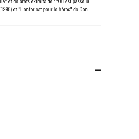
" et de brefs extraits de : "Où est passé la
1998) et "L’enfer est pour le héros" de Don