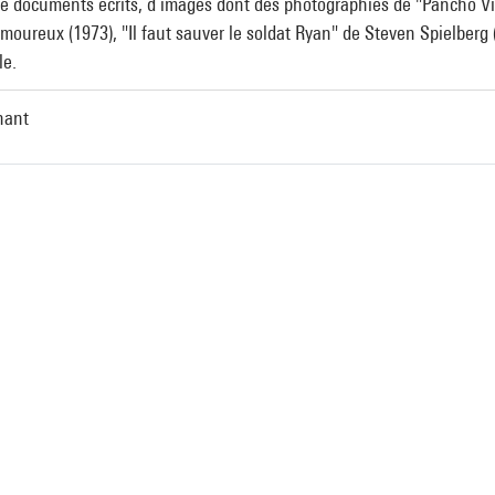
e documents écrits, d’images dont des photographies de "Pancho Villa
ureux (1973), "Il faut sauver le soldat Ryan" de Steven Spielberg (
le.
nant