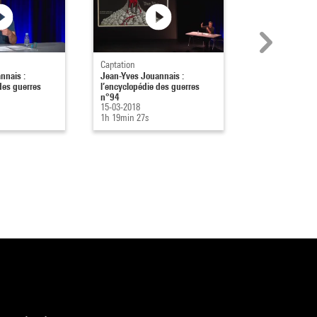
Captation
Captation
nnais :
Jean-Yves Jouannais :
Jean-Yves Joua
des guerres
l’encyclopédie des guerres
l’encyclopédie 
n°94
n°93
15-03-2018
08-02-2018
1h 19min 27s
1h 17min 4s