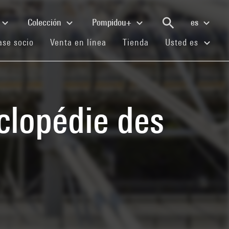
Colección
Pompidou+
es
(current)
(current)
(current)
se socio
Venta en línea
Tienda
Usted es
clopédie des