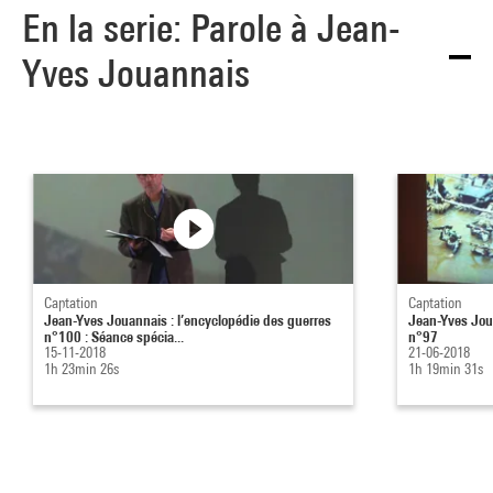
En la serie: Parole à Jean-
Yves Jouannais
Captation
Captation
Jean-Yves Jouannais : l’encyclopédie des guerres
Jean-Yves Joua
n°100 : Séance spécia...
n°97
15-11-2018
21-06-2018
1h 23min 26s
1h 19min 31s