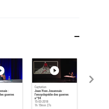
Captation
Captation
nnais :
Jean-Yves Jouannais :
Jean-Yves Joua
des guerres
l’encyclopédie des guerres
l’encyclopédie 
n°94
n°93
15-03-2018
08-02-2018
1h 19min 27s
1h 17min 4s