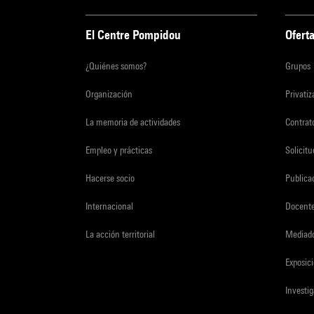
El Centre Pompidou
Oferta
¿Quiénes somos?
Grupos
Organización
Privati
La memoria de actividades
Contrato
Empleo y prácticas
Solicit
Hacerse socio
Publica
Internacional
Docent
La acción territorial
Mediado
Exposici
Investi