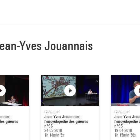
 Jean-Yves Jouannais
Captation
Captation
nnais :
Jean-Yves Jouannais :
Jean-Yves Joua
des guerres
l’encyclopédie des guerres
l’encyclopédie 
n°96
n°95
24-05-2018
19-04-2018
1h 14min 5s
1h 15min 50s