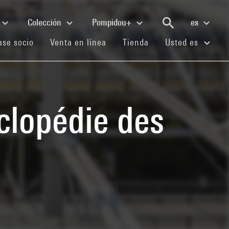
Colección
Pompidou+
es
(current)
(current)
(current)
se socio
Venta en línea
Tienda
Usted es
clopédie des