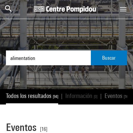
Skip to main content
Centre Pompidou
Buscar
Todos los resultados
Información
Eventos
|
|
[94]
[0]
[16]
Eventos
[16]