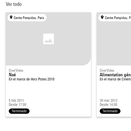
Ver todo
Centre Pompidou, Paris
Centre Pompidou, P
Cine/Video
Cine/Video
Noé
Alimentation gén
En el marco de
Hors Pistes 2010
En el marco de
Ciném
5 feb 2011
30 mar 2012
Desde 17:00
Desde 14:00
Terminado
Terminado