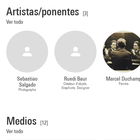
Artistas/ponentes
[3]
Ver todo
Sebastiao
Ruedi Baur
Marcel Ducham
Salgado
Créateur d'objets,
Peintre
Graphiste, Designer
Photographe
Medios
[12]
Ver todo