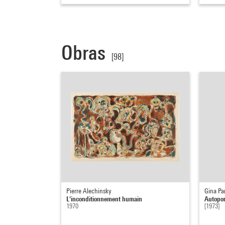
Obras
[98]
Pierre Alechinsky
Gina Pa
L'inconditionnement humain
Autoport
1970
[1973]