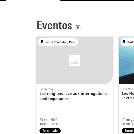
Eventos
[9]
Centre Pompidou, Paris
Centr
Encuentro
Cine/Vid
Les religions face aux interrogations
Les H
contemporaines
En el m
20 ene 2003
10 may 
18:00 - 20:30
Desde 1
Terminado
Termi