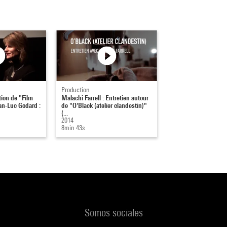
Production
ion de "Film
Malachi Farrell : Entretien autour
an-Luc Godard :
de "O'Black (atelier clandestin)"
(...
2014
8min 43s
Somos sociales