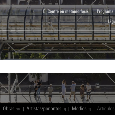
(current)
El Centre en metamorfosis
Programa
Hága
Obras
Artistas/ponentes
Medios
Artículo
|
|
|
|
[98]
[1]
[3]