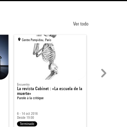
Ver todo
Centre Pompidou, Paris
Centre Pompidou, Par
Encuentro
Espectáculo
La revista Cabinet : «La escuela de la
Meg Stuart / Dam
muerte»
BLESSED
Parole à la critique
6 - 14 oct 2016
7 - 9 feb 2018
Desde 19:00
Desde 20:30
Terminado
Terminado