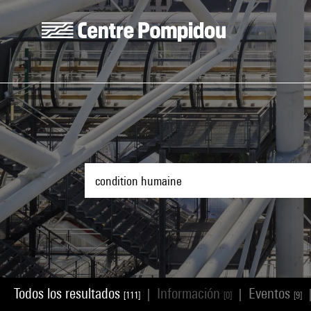
Skip to main content
Centre Pompidou
Todos los resultados
Información
Eventos
|
|
[111]
[0]
[9]