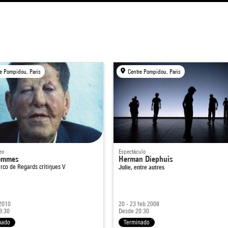
e Pompidou, Paris
Centre Pompidou, Paris
eo
Espectáculo
ommes
Herman Diephuis
arco de
Regards critiques V
Julie, entre autres
2010
20 - 23 feb 2008
9:30
Desde 20:30
nado
Terminado