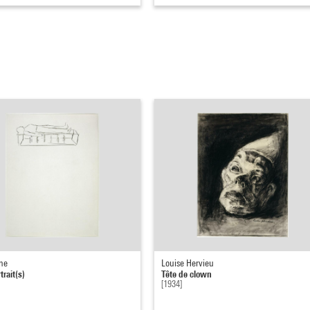
ne
Louise Hervieu
rait(s)
Tête de clown
[1934]