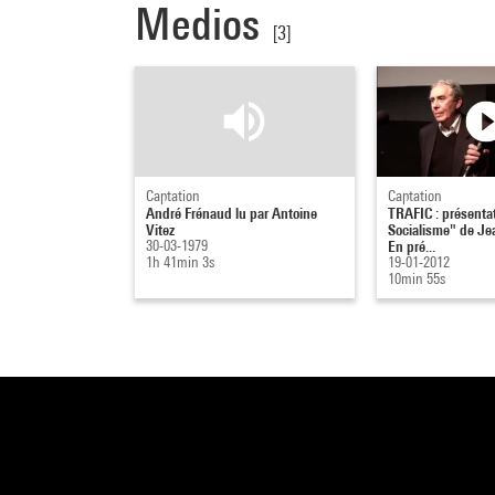
Medios
[3]
Captation
Captation
André Frénaud lu par Antoine
TRAFIC : présentat
Vitez
Socialisme" de Je
30-03-1979
En pré...
1h 41min 3s
19-01-2012
10min 55s