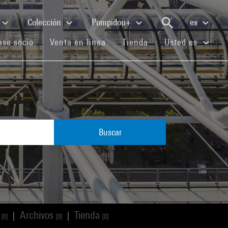
Colección
Pompidou+
es
(current)
(current)
(current)
se socio
Venta en línea
Tienda
Usted es
Buscar
s
Archivos
Tienda
|
|
[0]
[0]
[0]