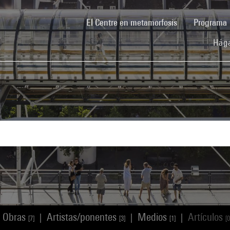
(current)
El Centre en metamorfosis
Programa
Hága
Obras
Artistas/ponentes
Medios
Artículos
|
|
|
[7]
[3]
[1]
[0