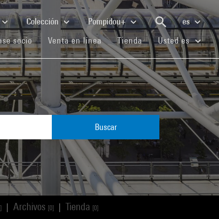
Colección
Pompidou+
es
(current)
(current)
(current)
se socio
Venta en línea
Tienda
Usted es
Buscar
Archivos
Tienda
|
|
]
[0]
[0]