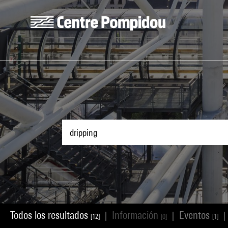
Skip to main content
Centre Pompidou
Todos los resultados
Información
Eventos
|
|
|
[12]
[0]
[1]