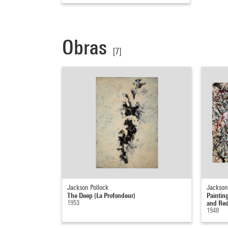
Obras
[7]
Jackson Pollock
Jackson
The Deep (La Profondeur)
Painting
1953
and Red
1948