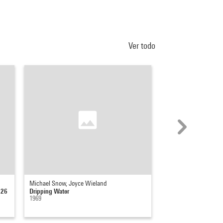
Ver todo
Michael Snow, Joyce Wieland
Josephine Pryde
 26
Dripping Water
Relax (Grey)
1969
2004