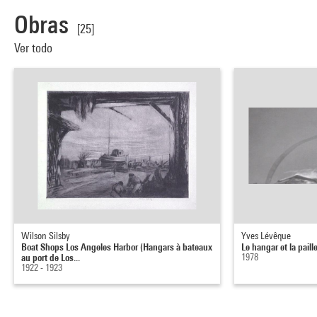
Obras
[25]
Ver todo
Wilson Silsby
Yves Lévêque
Boat Shops Los Angeles Harbor (Hangars à bateaux
Le hangar et la paill
au port de Los...
1978
1922 - 1923