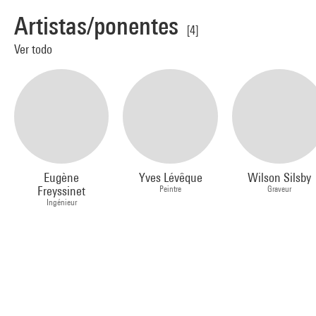
Artistas/ponentes
[4]
Ver todo
Eugène
Yves Lévêque
Wilson Silsby
Freyssinet
Peintre
Graveur
Ingénieur