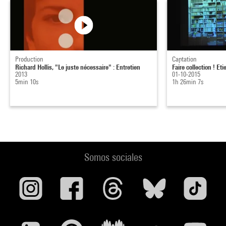
Production
Captation
Richard Hollis, "Le juste nécessaire" : Entretien
Faire collection ! Et
2013
01-10-2015
5min 10s
1h 26min 7s
Somos sociales