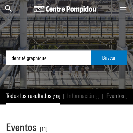
Skip to main content
Centre Pompidou
Buscar
Todos los resultados
Información
Eventos
|
|
[118]
[0]
[11]
Eventos
[11]