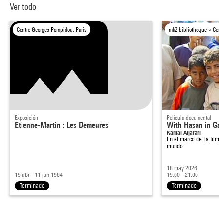
Ver todo
Centre Georges Pompidou, Paris
mk2 bibliothèque × Ce
Exposición
Película documental
Etienne-Martin : Les Demeures
With Hasan in G
Kamal Aljafari
En el marco de
La fil
mundo
18 may 2026
19 abr - 11 jun 1984
19:00 - 21:00
Terminado
Terminado