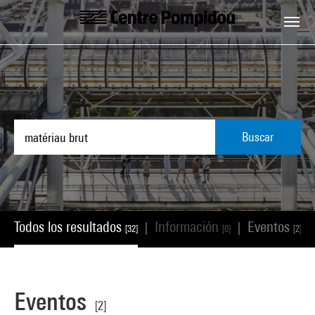
Skip to main content
Centre Pompidou
Buscar
Todos los resultados
Información
Eventos
|
|
|
[32]
[0]
[2]
Eventos
[2]