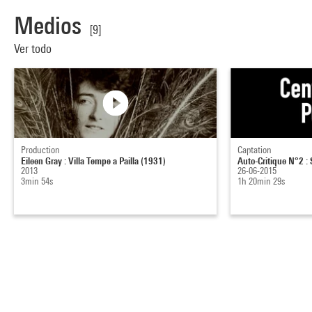
Medios
[9]
Ver todo
Production
Captation
Eileen Gray : Villa Tempe a Pailla (1931)
Auto-Critique N°2 : 
2013
26-06-2015
3min 54s
1h 20min 29s