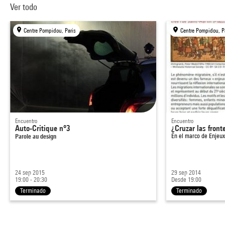
Ver todo
Centre Pompidou, Paris
Centre Pompidou, P
Encuentro
Encuentro
Auto-Critique n°3
¿Cruzar las front
Parole au design
En el marco de
Enjeux
24 sep 2015
29 sep 2014
19:00 - 20:30
Desde 19:00
Terminado
Terminado