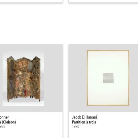
onner
Jacob El Hanani
n (Cloison)
Partition à trois
1963
1978