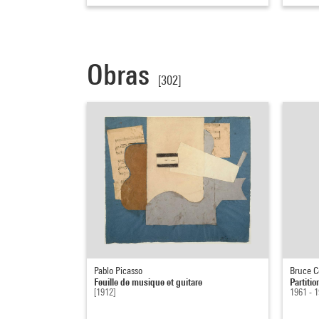
Obras
[302]
Pablo Picasso
Bruce C
Feuille de musique et guitare
Partitio
[1912]
1961 - 