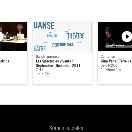
Bande annonce
Captation
voix de
Les Spectacles vivants :
Gina Pane : Terre - ar
Septembre - Décembre 2011
02-04-2005
2011
1h 36min 12s
1min 39s
Somos sociales