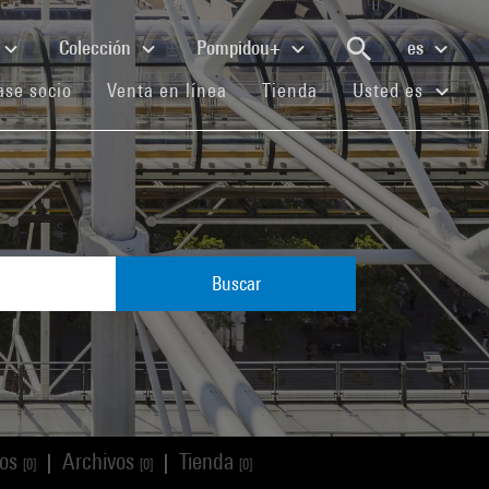
Colección
Pompidou+
es
(current)
(current)
(current)
se socio
Venta en línea
Tienda
Usted es
Buscar
los
Archivos
Tienda
|
|
[0]
[0]
[0]