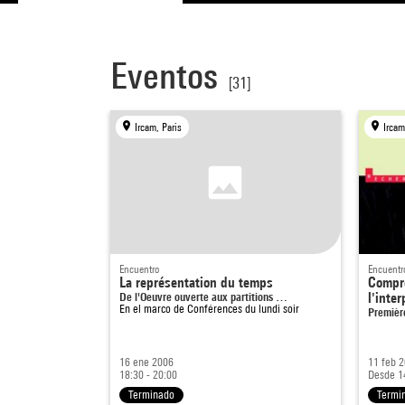
Eventos
[31]
Ircam, Paris
Ircam
Encuentro
Encuentr
La représentation du temps
Compre
De l'Oeuvre ouverte aux partitions …
l'inter
En el marco de
Conférences du lundi soir
Premièr
16 ene 2006
11 feb 
18:30 - 20:00
Desde 1
Terminado
Termi