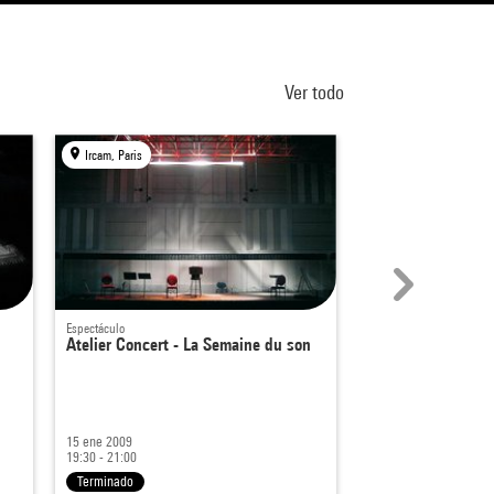
Ver todo
Ircam, Paris
Ircam, Paris
Espectáculo
Espectáculo
Atelier Concert - La Semaine du son
Le tourbillon du 
15 ene 2009
20 jun 2008
19:30 - 21:00
Desde 21:00
Terminado
Terminado