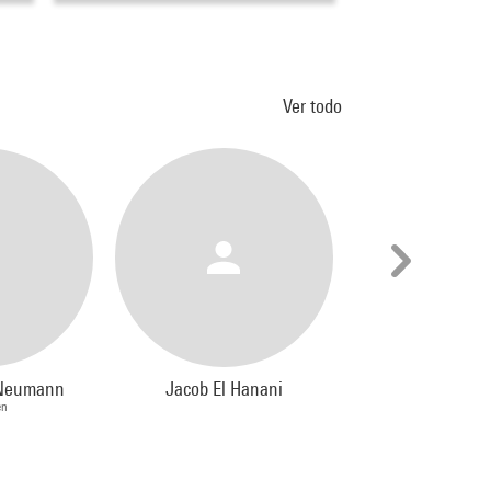
Ver todo
 Neumann
Jacob El Hanani
James En
en
Peintre, Grav