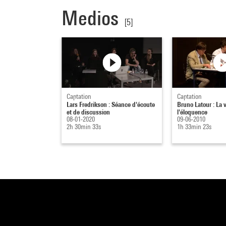
Medios
[5]
Captation
Captation
Lars Fredrikson : Séance d'écoute
Bruno Latour : La 
et de discussion
l'éloquence
08-01-2020
09-06-2010
2h 30min 33s
1h 33min 23s