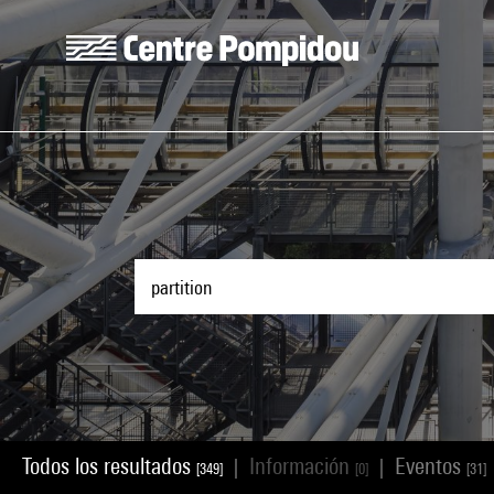
Skip to main content
Centre Pompidou
Todos los resultados
Información
Eventos
|
|
[349]
[0]
[31]