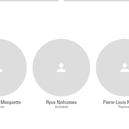
 Marquette
Ryue Nishizawa
Pierre-Louis
cien
Architecte
Plastici