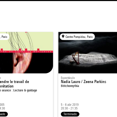
, Paris
Centre Pompidou, Paris
o
Espectáculo
ndre le travail de
Nadia Lauro / Zeena Parkins
prétation
Stitchomythia
e séance : Lecture & guidage
2005
5 - 6 abr 2019
4:30
20:30 - 21:35
nado
Terminado