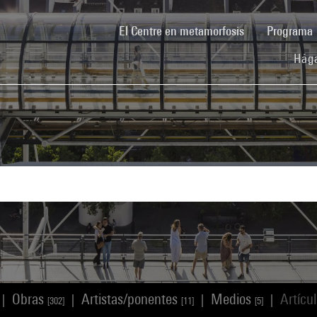
(current)
El Centre en metamorfosis
Programa
Hága
Obras
Artistas/ponentes
Medios
Artícu
|
|
|
|
[302]
[11]
[5]