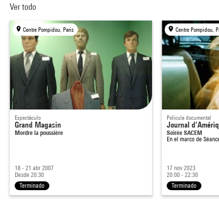
Ver todo
Centre Pompidou, Paris
Centre Pompidou, P
Espectáculo
Película documental
Grand Magasin
Journal d’Améri
Mordre la poussière
Soirée SACEM
En el marco de
Séance
18 - 21 abr 2007
17 nov 2023
Desde 20:30
20:00 - 22:30
Terminado
Terminado