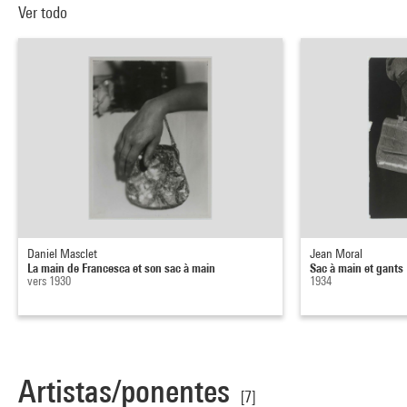
Ver todo
Daniel Masclet
Jean Moral
La main de Francesca et son sac à main
Sac à main et gants
vers 1930
1934
Artistas/ponentes
[7]