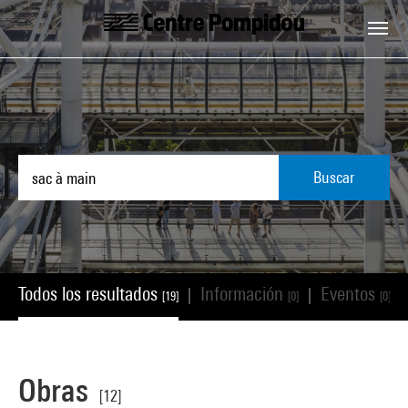
Skip to main content
Centre Pompidou
Buscar
Todos los resultados
Información
Eventos
|
|
|
[19]
[0]
[0]
Obras
[12]