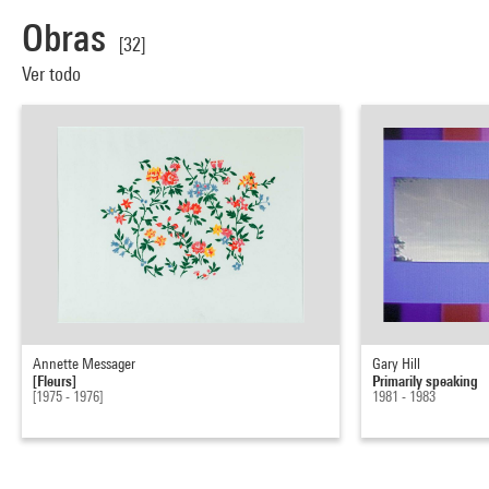
Obras
[32]
Ver todo
Annette Messager
Gary Hill
[Fleurs]
Primarily speaking
[1975 - 1976]
1981 - 1983