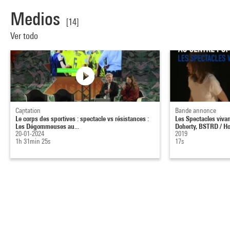
Medios
[14]
Ver todo
Captation
Bande annonce
Le corps des sportives : spectacle vs résistances :
Les Spectacles viva
Les Dégommeuses au...
Doherty, BSTRD / Ho
20-01-2024
2019
1h 31min 25s
17s