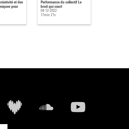
créativité et des
Performance du collectif Le
De l'anticipation
miques pour
bruit qui court
réalisation, tro
04-12-2022
résonnances entr
17min 21s
04-12-2022
14min 18s