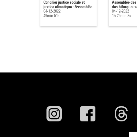
Concilier justice sociale et
Assemblée des 
justice climatique : Assemblée
des bifurqueus
04-12-2022
04-12-2022
49min 51s
1h 25min 3s