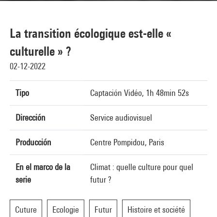
La transition écologique est-elle «
culturelle » ?
02-12-2022
Tipo
Captación Vidéo, 1h 48min 52s
Dirección
Service audiovisuel
Producción
Centre Pompidou, Paris
En el marco de la
Climat : quelle culture pour quel
serie
futur ?
Cuture
Ecologie
Futur
Histoire et société