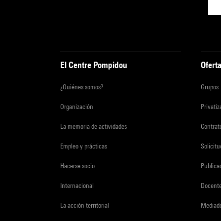
El Centre Pompidou
Oferta
¿Quiénes somos?
Grupos
Organización
Privati
La memoria de actividades
Contrato
Empleo y prácticas
Solicit
Hacerse socio
Publica
Internacional
Docent
La acción territorial
Mediado