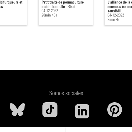
bifurqueurs et
Petit traité de permaculture
L'alliance de la 
es
institutionnelle : Récit
sciences écono
04-12-2022
sensibili...
20min 46s
04-12-2022
9min 4s
Somos sociales