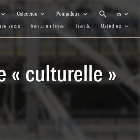
Colección
Pompidou+
es
(current)
(current)
(current)
se socio
Venta en línea
Tienda
Usted es
 « culturelle »