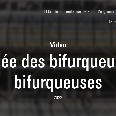
(current)
El Centre en metamorfosis
Programa
Hága
Vidéo
ée des bifurqueur
bifurqueuses
2022