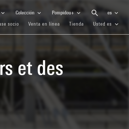
Colección
Pompidou+
es
(current)
(current)
(current)
se socio
Venta en línea
Tienda
Usted es
s et des