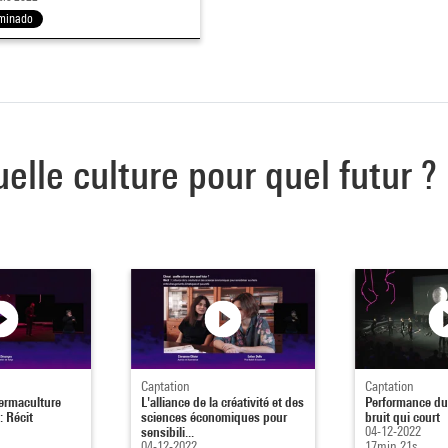
minado
uelle culture pour quel futur ?
Captation
Captation
permaculture
L'alliance de la créativité et des
Performance du 
: Récit
sciences économiques pour
bruit qui court
sensibili...
04-12-2022
04-12-2022
17min 21s