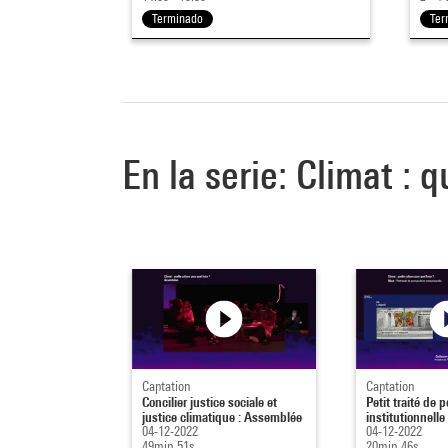
Terminado
Ter
En la serie: Climat : q
Captation
Captation
Concilier justice sociale et
Petit traité de 
justice climatique : Assemblée
institutionnelle 
04-12-2022
04-12-2022
49min 51s
20min 46s