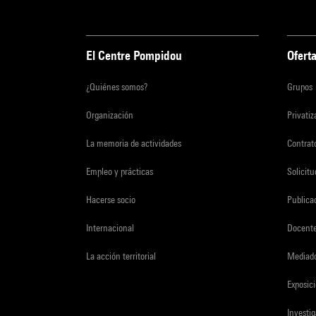
El Centre Pompidou
Oferta
¿Quiénes somos?
Grupos
Organización
Privati
La memoria de actividades
Contrato
Empleo y prácticas
Solicit
Hacerse socio
Publica
Internacional
Docent
La acción territorial
Mediado
Exposici
Investi