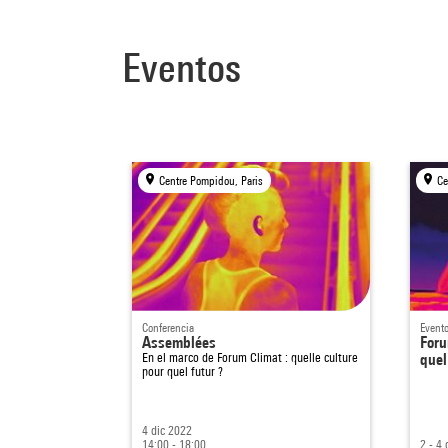
Eventos
Centre Pompidou, Paris
Ce
Conferencia
Event
Assemblées
Foru
En el marco de
Forum Climat : quelle culture
quel
pour quel futur ?
4 dic 2022
14:00 - 18:00
2 - 4