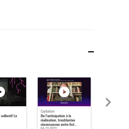
Captation
Captation
collectif Le
De l'anticipation à la
Rendre le chan
réalisation, troublantes
possible par l'ar
résonnances entre fict...
04-12-2022
04-12-2022
21min 22s