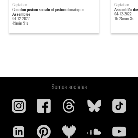
Captation
Captation
Concilier justice sociale et justice climatique :
Assemblée des
Assemblée
04-12-2022
04-12-2022
1h 25min 3s
49min 51s
Somos sociales