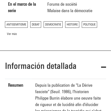
En el marco de la
Forums de société
serie
Malaise dans la démocratie
ANTISEMITISME
DEBAT
DEMOCRATIE
HISTOIRE
POLITIQUE
Ver más
Información detallada
Resumen
Depuis la publication de "La Dérive
fasciste" (Seuil. 1986), l'historien
Philippe Burrin élabore une oeuvre faite
de rigueur et de lucidité afin d'élucider
les mécanismes de la tragédie qui s'abat