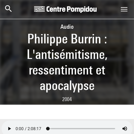
Skip to main content
Centre Pompidou
Audio
Philippe Burrin :
L'antisémitisme,
ressentiment et
apocalypse
2004