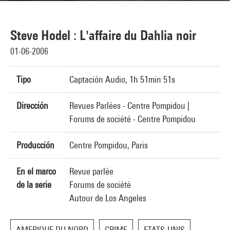
Steve Hodel : L'affaire du Dahlia noir
01-06-2006
Tipo
Captación Audio, 1h 51min 51s
Dirección
Revues Parlées - Centre Pompidou |
Forums de société - Centre Pompidou
Producción
Centre Pompidou, Paris
En el marco
Revue parlée
de la serie
Forums de société
Autour de Los Angeles
AMERIQUE DU NORD
CRIME
ETATS-UNIS