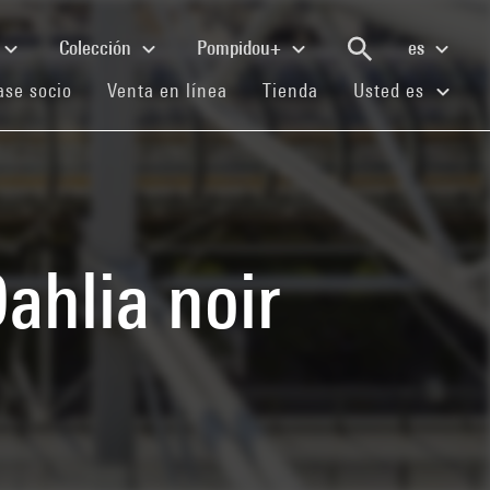
Colección
Pompidou+
es
(current)
(current)
(current)
se socio
Venta en línea
Tienda
Usted es
Dahlia noir