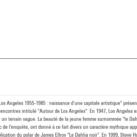
a
"Los Angeles 1955-1985 : naissance d’une capitale artistique" prése
rencontres intitulé "Autour de Los Angeles". En 1947, Los Angeles es
ur un terrain vague. La beauté de la jeune femme surnommée "le Dahli
de l'enquête, ont donné à ce fait divers un caractère mythique appar
blication du polar de James Ellroy "Le Dahlia noir". En 1999, Steve