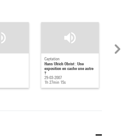
Captation
Captation
Hans Ulrich Obrist : Une
Hans-Ulrich Obr
exposition en cache une autre
exposition en c
?
?
29-03-2007
29-03-2007
1h 27min 15s
1h 26min 33s