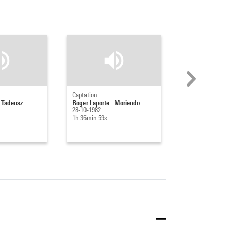
Captation
Captation
 Tadeusz
Roger Laporte : Moriendo
Revue Doc(k)s
28-10-1982
14-10-1982
1h 36min 59s
1h 26min 44s