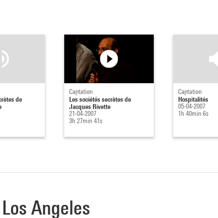
Captation
Captation
crètes de
Les sociétés secrètes de
Hospitalités
e
Jacques Rivette
05-04-2007
21-04-2007
1h 40min 6s
3h 27min 41s
e Los Angeles