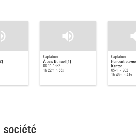
Captation
Captation
2]
À Luis Buñuel [1]
Rencontre avec
08-11-1982
Kantor
1h 22min 55s
05-11-1982
1h 45min 41s
e société