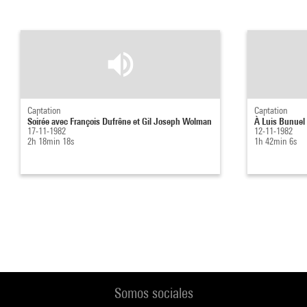
Captation
Captation
Soirée avec François Dufrêne et Gil Joseph Wolman
À Luis Bunuel 
17-11-1982
12-11-1982
2h 18min 18s
1h 42min 6s
Somos sociales