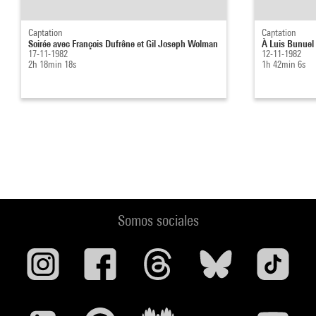
Captation
Captation
Soirée avec François Dufrêne et Gil Joseph Wolman
À Luis Bunuel 
17-11-1982
12-11-1982
2h 18min 18s
1h 42min 6s
Somos sociales