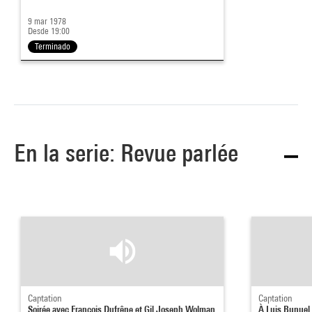
9 mar 1978
Desde 19:00
Terminado
En la serie: Revue parlée
Captation
Captation
Soirée avec François Dufrêne et Gil Joseph Wolman
À Luis Bunuel 