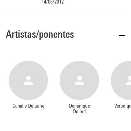
14/06/2012
Artistas/ponentes
Camille Delaune
Dominique
Véroniq
Delord