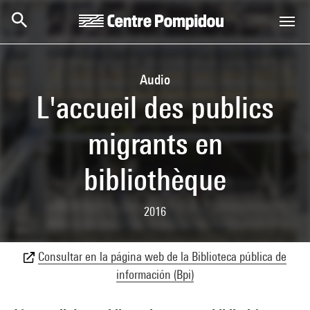
Skip to main content
Centre Pompidou
Audio
L'accueil des publics
migrants en
bibliothèque
2016
Consultar en la página web de la Biblioteca pública de
información (Bpi)