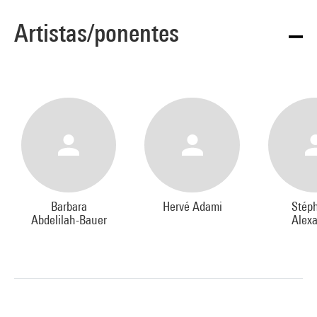
Artistas/ponentes
Barbara
Hervé Adami
Stép
Abdelilah-Bauer
Alex