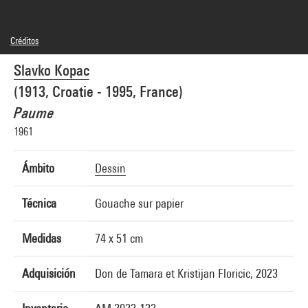
Créditos
© Adagp, Paris
Slavko Kopac
Créditos fotográficos : Centre Pompidou, MNAM-CCI/Janeth Rodriguez-Garcia/Dist.
GrandPalaisRmn
(1913, Croatie - 1995, France)
Referencia de la imagen : 4Y08169
Difusión de la imagen :
Paume
GrandPalaisRmnPhoto
1961
Ámbito
Dessin
Técnica
Gouache sur papier
Medidas
74 x 51 cm
Adquisición
Don de Tamara et Kristijan Floricic, 2023