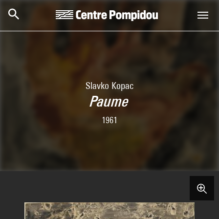
Skip to main content
Centre Pompidou
Slavko Kopac
Paume
1961