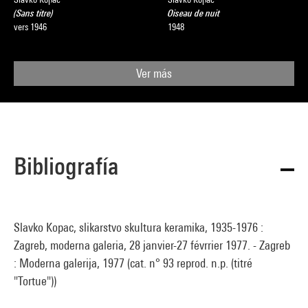
(Sans titre)
Oiseau de nuit
vers 1946
1948
Ver más
Bibliografía
Slavko Kopac, slikarstvo skultura keramika, 1935-1976 :
Zagreb, moderna galeria, 28 janvier-27 févrrier 1977. - Zagreb
: Moderna galerija, 1977 (cat. n° 93 reprod. n.p. (titré
"Tortue"))