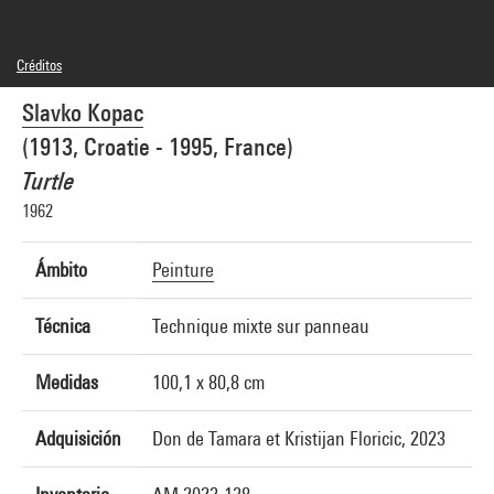
Créditos
© Adagp, Paris
Slavko Kopac
Créditos fotográficos : Centre Pompidou, MNAM-CCI/Joseph Banderet/Dist.
GrandPalaisRmn
(1913, Croatie - 1995, France)
Referencia de la imagen : 4Y15945
Turtle
1962
Ámbito
Peinture
Técnica
Technique mixte sur panneau
Medidas
100,1 x 80,8 cm
Adquisición
Don de Tamara et Kristijan Floricic, 2023