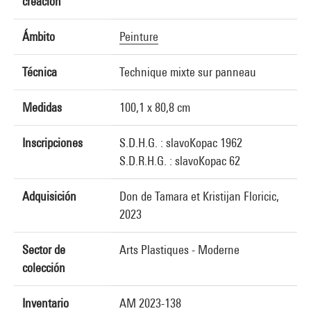
creación
Ámbito
Peinture
Técnica
Technique mixte sur panneau
Medidas
100,1 x 80,8 cm
Inscripciones
S.D.H.G. : slavoKopac 1962
S.D.R.H.G. : slavoKopac 62
Adquisición
Don de Tamara et Kristijan Floricic,
2023
Sector de
Arts Plastiques - Moderne
colección
Inventario
AM 2023-138