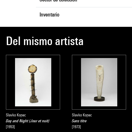
Inventario
Del mismo artista
Slavko Kopac
Slavko Kopac
Day and Night (Jour et nuit)
Sans titre
[1953]
[1973]