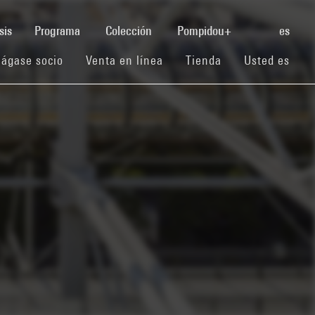
(current)
sis
Programa
Colección
Pompidou+
es
(current)
(current)
(current)
ágase socio
Venta en línea
Tienda
Usted es