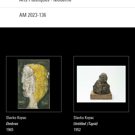
AM 2023-136
Slavko Kopac
Slavko Kopac
Ombres
Untitled (Tapié)
1965
1952