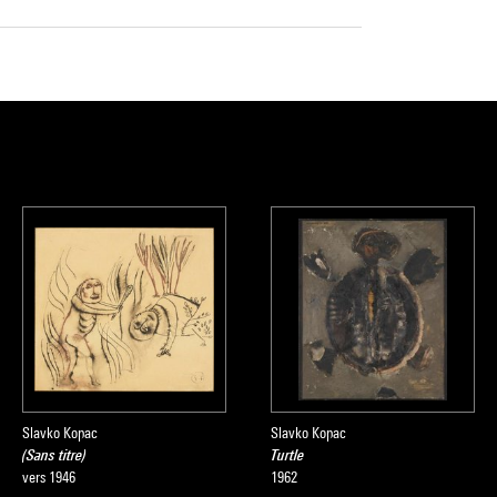
Slavko Kopac
Slavko Kopac
(Sans titre)
Turtle
vers 1946
1962