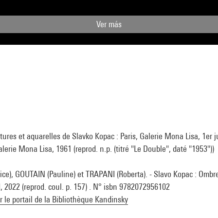
Ver más
tures et aquarelles de Slavko Kopac : Paris, Galerie Mona Lisa, 1er ju
Galerie Mona Lisa, 1961 (reprod. n.p. (titré "Le Double", daté "1953"))
ce), GOUTAIN (Pauline) et TRAPANI (Roberta). - Slavo Kopac : Ombres
d, 2022 (reprod. coul. p. 157) . N° isbn 9782072956102
ur le portail de la Bibliothèque Kandinsky