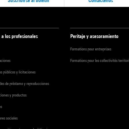
Suscribirse al boletín
Contáctenos
 a los profesionales
Peritaje y asesoramiento
Formations pour entreprises
zaciones
Formations pour les collectivités territor
s públicos y licitaciones
udes de préstamo y reproducciones
ciones y productos
es
res sociales