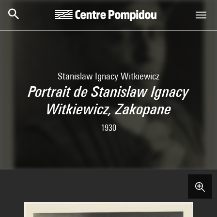
Skip to main content
Centre Pompidou
Stanislaw Ignacy Witkiewicz
Portrait de Stanislaw Ignacy
Witkiewicz, Zakopane
1930