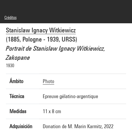
Créditos
Domaine public
Stanislaw Ignacy Witkiewicz
Créditos fotográficos : Centre Pompidou, MNAM-CCI/Janeth Rodriguez-Garcia/Dist.
GrandPalaisRmn
(1885, Pologne - 1939, URSS)
Referencia de la imagen : 4Y07802
Difusión de la imagen :
Portrait de Stanislaw Ignacy Witkiewicz,
GrandPalaisRmnPhoto
Zakopane
1930
Ámbito
Photo
Técnica
Epreuve gélatino-argentique
Medidas
11 x 8 cm
Adquisición
Donation de M. Marin Karmitz, 2022