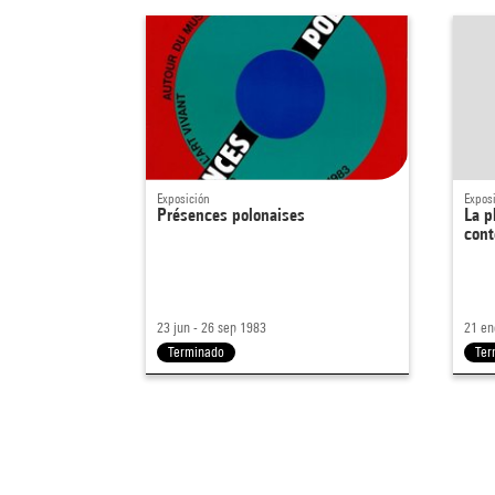
Exposición
Expos
Présences polonaises
La p
cont
23 jun - 26 sep 1983
21 en
Terminado
Ter