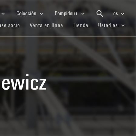
Colección
Pompidou+
es
(current)
(current)
(current)
se socio
Venta en línea
Tienda
Usted es
iewicz