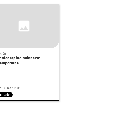
ición
hotographie polonaise
emporaine
e - 8 mar 1981
minado