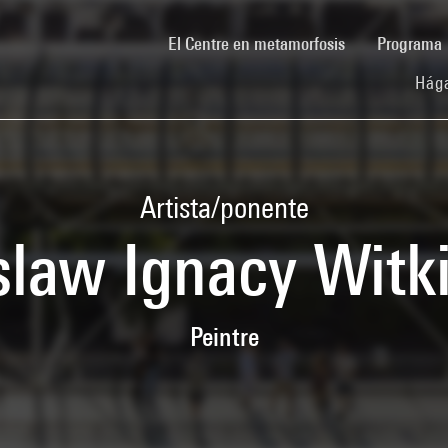
(current)
El Centre en metamorfosis
Programa
Hága
Artista/ponente
slaw Ignacy Witk
Peintre