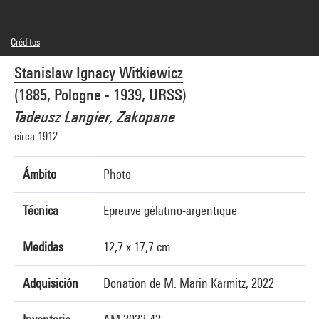
Créditos
Domaine public
Stanislaw Ignacy Witkiewicz
Créditos fotográficos : Centre Pompidou, MNAM-CCI/Janeth Rodriguez-Garcia/Dist.
GrandPalaisRmn
(1885, Pologne - 1939, URSS)
Referencia de la imagen : 4Y07812
Difusión de la imagen :
Tadeusz Langier, Zakopane
GrandPalaisRmnPhoto
circa 1912
Ámbito
Photo
Técnica
Epreuve gélatino-argentique
Medidas
12,7 x 17,7 cm
Adquisición
Donation de M. Marin Karmitz, 2022