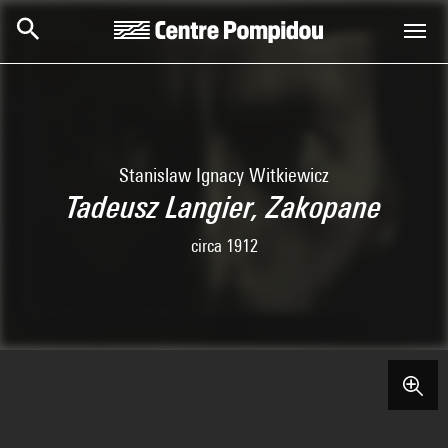
Skip to main content
Centre Pompidou
Stanislaw Ignacy Witkiewicz
Tadeusz Langier, Zakopane
circa 1912