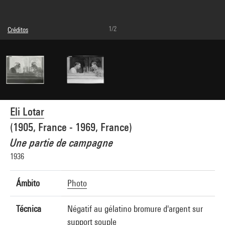
1/2
Créditos
© Eli Lotar
Créditos fotográficos : Centre Pompidou, MNAM-CCI/Dist. GrandPalaisRmn
Referencia de la imagen : 4G35126
Difusión de la imagen :
GrandPalaisRmnPhoto
Eli Lotar
(1905, France - 1969, France)
Une partie de campagne
1936
Ámbito
Photo
Técnica
Négatif au gélatino bromure d'argent sur
support souple