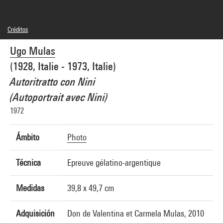
Créditos
© droits réservés
Ugo Mulas
Créditos fotográficos : Centre Pompidou, MNAM-CCI/Philippe Migeat/Dist.
GrandPalaisRmn
(1928, Italie - 1973, Italie)
Referencia de la imagen : 4N12426
Difusión de la imagen :
Autoritratto con Nini
GrandPalaisRmnPhoto
(Autoportrait avec Nini)
1972
Ámbito
Photo
Técnica
Epreuve gélatino-argentique
Medidas
39,8 x 49,7 cm
Adquisición
Don de Valentina et Carmela Mulas, 2010