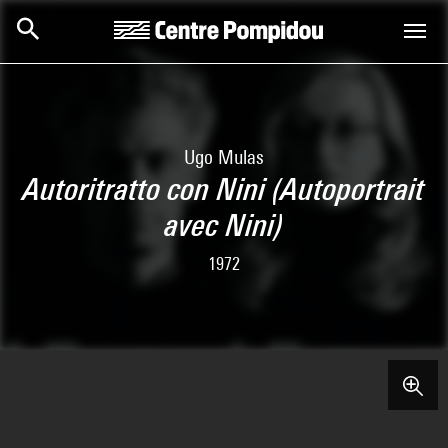
Skip to main content
Centre Pompidou
Ugo Mulas
Autoritratto con Nini (Autoportrait
avec Nini)
1972