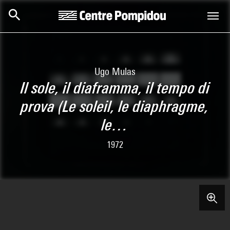
Skip to main content
Centre Pompidou
Ugo Mulas
Il sole, il diaframma, il tempo di
prova (Le soleil, le diaphragme,
le…
1972