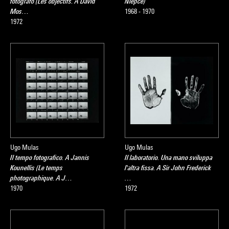
fotografo (Les objectifs. A David
Niépce)
Mos…
1968 - 1970
1972
Ugo Mulas
Ugo Mulas
Il tempo fotografico. A Jannis
Il laboratorio. Una mano sviluppa
Kounellis (Le temps
l'altra fissa. A Sir John Frederick
photographique. A J…
…
1970
1972