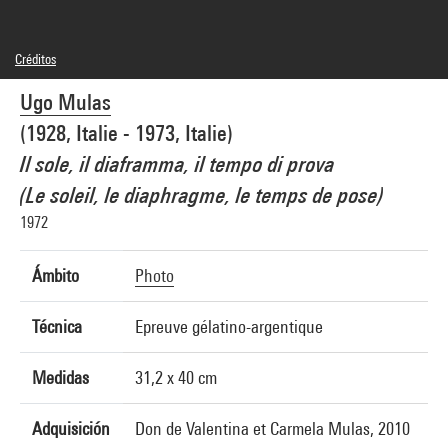
Créditos
© droits réservés
Ugo Mulas
Créditos fotográficos : Centre Pompidou, MNAM-CCI/Philippe Migeat/Dist.
GrandPalaisRmn
(1928, Italie - 1973, Italie)
Referencia de la imagen : 4N12424
Difusión de la imagen :
Il sole, il diaframma, il tempo di prova
GrandPalaisRmnPhoto
(Le soleil, le diaphragme, le temps de pose)
1972
Ámbito
Photo
Técnica
Epreuve gélatino-argentique
Medidas
31,2 x 40 cm
Adquisición
Don de Valentina et Carmela Mulas, 2010