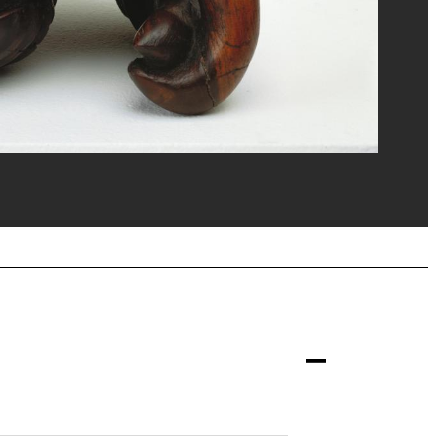
ce Hatala/Dist. GrandPalaisRmn