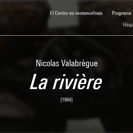
(current)
El Centre en metamorfosis
Programa
Hága
Nicolas Valabrègue
La rivière
[1984]