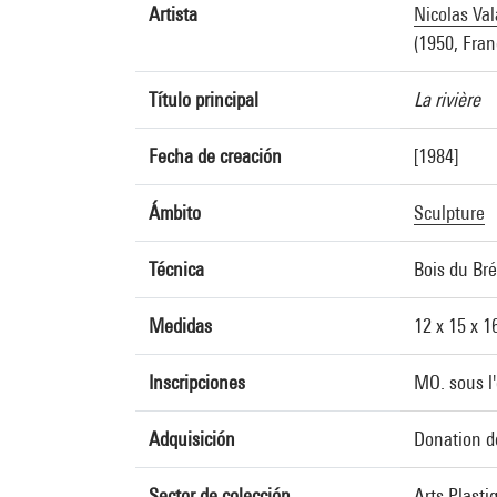
Artista
Nicolas Va
(1950, Fran
Título principal
La rivière
Fecha de creación
[1984]
Ámbito
Sculpture
Técnica
Bois du Bré
Medidas
12 x 15 x 1
Inscripciones
MO. sous l
Adquisición
Donation d
Sector de colección
Arts Plast