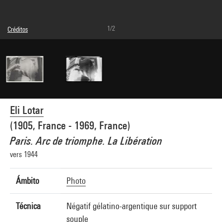
1/2
Créditos
© Eli Lotar
Créditos fotográficos : Centre Pompidou, MNAM-CCI/Dist. GrandPalaisRmn
Referencia de la imagen : 4G31250
Difusión de la imagen :
GrandPalaisRmnPhoto
Eli Lotar
(1905, France - 1969, France)
Paris. Arc de triomphe. La Libération
vers 1944
Ámbito
Photo
Técnica
Négatif gélatino-argentique sur support
souple