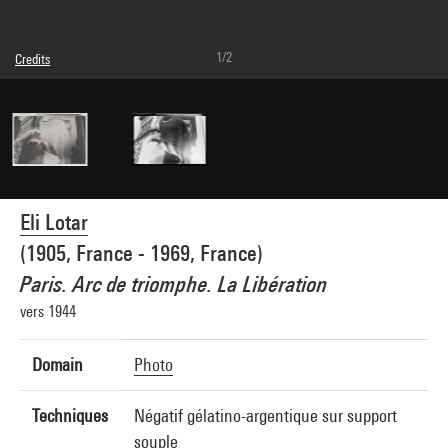
1/2
Credits
© Eli Lotar
Photo credits : Centre Pompidou, MNAM-CCI/Dist. GrandPalaisRmn
Image reference : 4G31250
Image presentation :
GrandPalaisRmnPhoto
Eli Lotar
(1905, France - 1969, France)
Paris. Arc de triomphe. La Libération
vers 1944
Domain
Photo
Techniques
Négatif gélatino-argentique sur support
souple