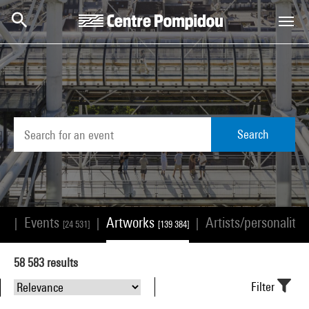
Skip to main content
Centre Pompidou
Search
Events
Artworks
Artists/personalitie
|
|
|
68]
[24 531]
[139 384]
58 583
results
Filter