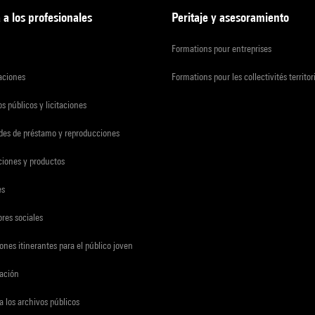
 a los profesionales
Peritaje y asesoramiento
Formations pour entreprises
zaciones
Formations pour les collectivités territor
s públicos y licitaciones
udes de préstamo y reproducciones
ciones y productos
es
res sociales
ones itinerantes para el público joven
gación
a los archivos públicos