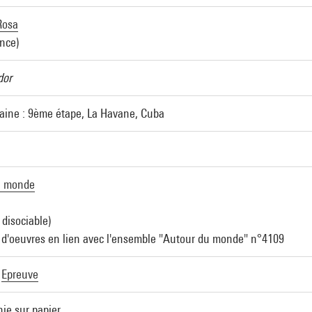
Rosa
ance)
dor
aine : 9ème étape, La Havane, Cuba
u monde
 disociable)
d'oeuvres en lien avec l'ensemble "Autour du monde" n°4109
|
Epreuve
hie sur papier