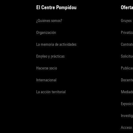
El Centre Pompidou
Oferta
¿Quiénes somos?
Grupos
Organización
Privati
La memoria de actividades
Contrato
Empleo y prácticas
Solicit
Hacerse socio
Publica
Internacional
Docent
La acción territorial
Mediado
Exposici
Investi
Acceso 