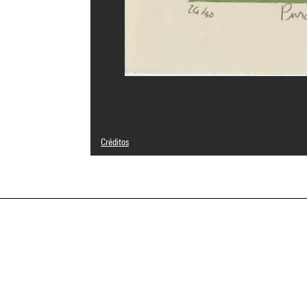
Créditos
© Adagp, Paris
Créditos fotográficos : Centre Pompidou, MNAM-CCI/Geor
Referencia de la imagen : 4N66353
Difusión de la imagen :
GrandPalaisRmnPhoto
a