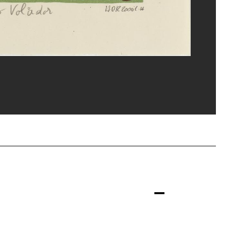
ges Meguerditchian/Dist. GrandPalaisRmn