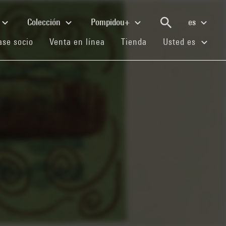
Colección
Pompidou+
es
(current)
(current)
(current)
se socio
Venta en línea
Tienda
Usted es