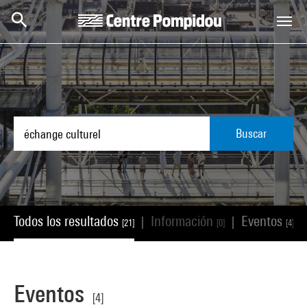
Skip to main content
Centre Pompidou
Buscar
Todos los resultados
Información
Eventos
|
|
|
[21]
[0]
[4]
Eventos
[4]