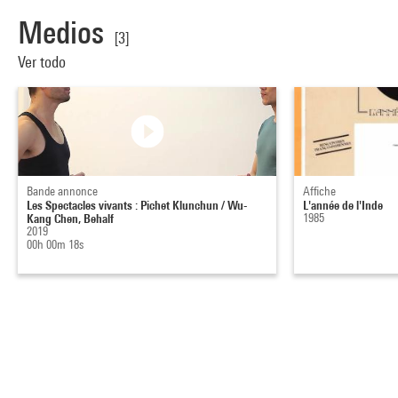
Medios
[3]
Ver todo
Bande annonce
Affiche
Les Spectacles vivants : Pichet Klunchun / Wu-
L'année de l'Inde
Kang Chen, Behalf
1985
2019
00h 00m 18s