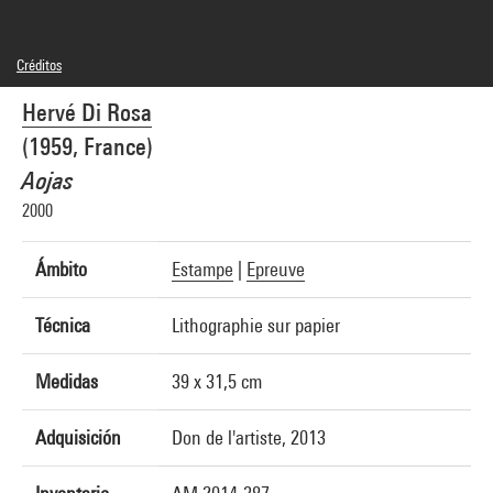
Créditos
© Adagp, Paris
Hervé Di Rosa
Créditos fotográficos : Centre Pompidou, MNAM-CCI/Georges Meguerditchian/Dist.
GrandPalaisRmn
(1959, France)
Referencia de la imagen : 4N66358
Difusión de la imagen :
Aojas
GrandPalaisRmnPhoto
2000
Ámbito
Estampe
|
Epreuve
Técnica
Lithographie sur papier
Medidas
39 x 31,5 cm
Adquisición
Don de l'artiste, 2013