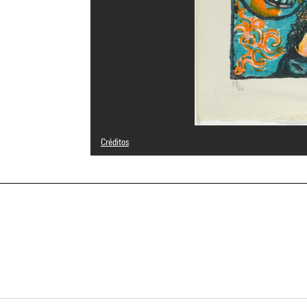
Créditos
© Adagp, Paris
Créditos fotográficos : Centre Pompidou, MNAM-CCI/Geor
Referencia de la imagen : 4N66364
Difusión de la imagen :
GrandPalaisRmnPhoto
a