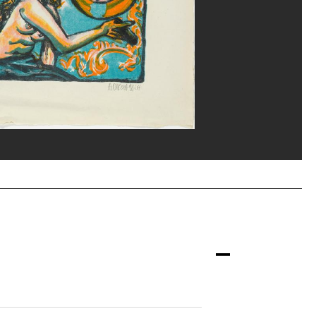
ges Meguerditchian/Dist. GrandPalaisRmn