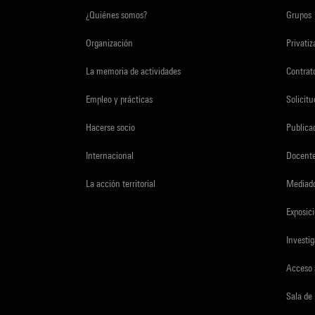
¿Quiénes somos?
Grupos
Organización
Privati
La memoria de actividades
Contrato
Empleo y prácticas
Solicit
Hacerse socio
Publica
Internacional
Docent
La acción territorial
Mediado
Exposici
Investi
Acceso 
Sala de