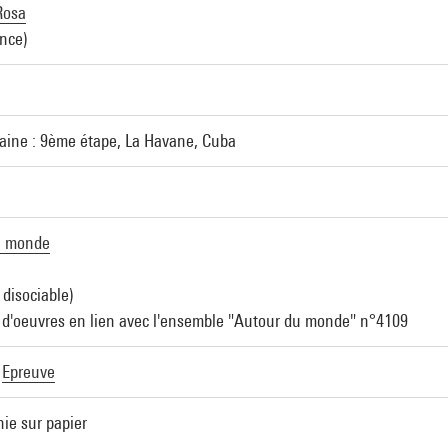
Rosa
ance)
aine : 9ème étape, La Havane, Cuba
u monde
 disociable)
d'oeuvres en lien avec l'ensemble "Autour du monde" n°4109
|
Epreuve
hie sur papier