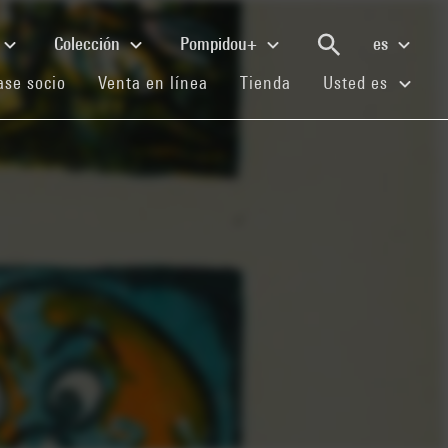
Colección
Pompidou+
es
(current)
(current)
(current)
se socio
Venta en línea
Tienda
Usted es