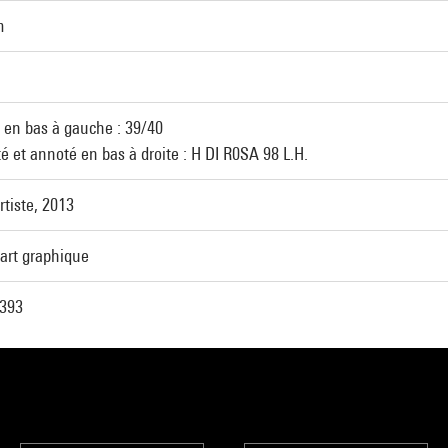
m
en bas à gauche : 39/40
é et annoté en bas à droite : H DI R0SA 98 L.H.
rtiste, 2013
'art graphique
393