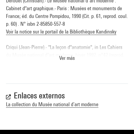
Derouet (Christian).- Le Musée national d''art moderne :
Cabinet d''art graphique.- Paris : Musées et monuments de
France; éd. du Centre Pompidou, 1990 (Cit. p. 61, reprod. coul.
p. 60) . N° isbn 2-85850-557-8
Voir la notice sur le portail de la Bibliothèque Kandinsky
Criqui (Jean-Pierre).- "La leçon d''anatomie", in Les Cahiers
du Musée national d''art moderne, hiver 1992, n°42 (reprod.
Ver más
p.5 et p.88) . N° issn 0181-1525-18
Voir la notice sur le portail de la Bibliothèque Kandinsky
Abstractions France 1940-1965, peintures et dessins des
collections du Musée national d''art moderne : Colmar,
Enlaces externos
Musée d''Unterlinden, 18 octobre 1997-1er mars 1998. - Paris
La collection du Musée national d’art moderne
: éd. du Centre Pompidou/Réunion des musées nationaux,
1997 (reprod. p. 26) . N° isbn 2-85850-939-5
Voir la notice sur le portail de la Bibliothèque Kandinsky