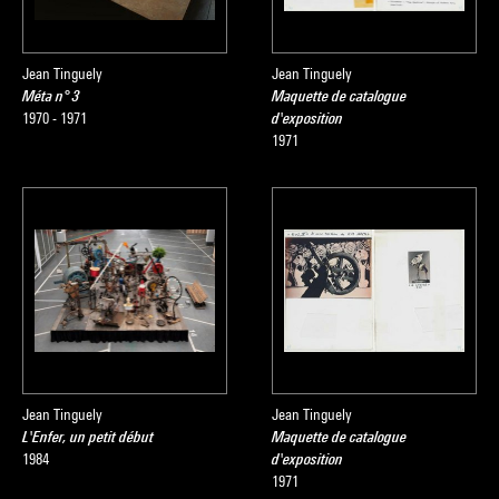
Source :
Extrait du catalogue
Collection art contemporain - La
Jean Tinguely
Jean Tinguely
Méta n° 3
Maquette de catalogue
collection du Centre Pompidou, Musée national d'art moderne
1970 - 1971
d'exposition
, sous la direction de Sophie Duplaix, Paris, Centre Pompidou,
1971
2007
Jean Tinguely
Jean Tinguely
L'Enfer, un petit début
Maquette de catalogue
1984
d'exposition
1971