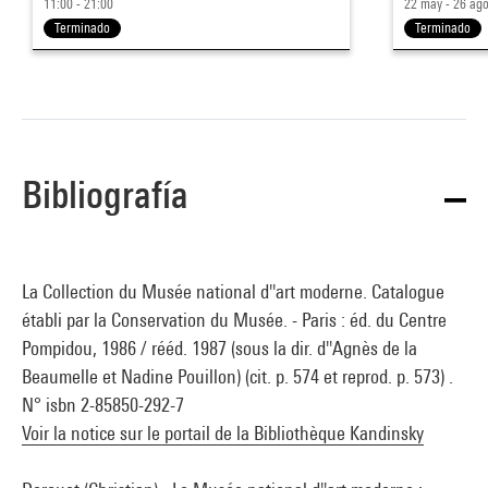
11:00 - 21:00
22 may - 26 ag
Terminado
Terminado
Bibliografía
La Collection du Musée national d''art moderne. Catalogue
établi par la Conservation du Musée. - Paris : éd. du Centre
Pompidou, 1986 / rééd. 1987 (sous la dir. d''Agnès de la
Beaumelle et Nadine Pouillon) (cit. p. 574 et reprod. p. 573) .
N° isbn 2-85850-292-7
Voir la notice sur le portail de la Bibliothèque Kandinsky