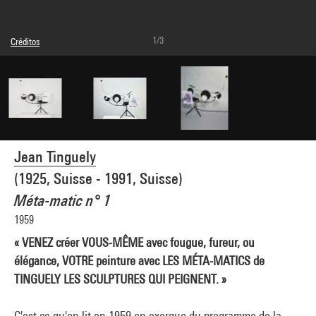
1/3
Créditos
© Adagp, Paris
Créditos fotográficos : Centre Pompidou, MNAM-CCI/Audrey Laurans/Dist.
GrandPalaisRmn
Referencia de la imagen : 4Y16137
Difusión de la imagen :
GrandPalaisRmnPhoto
Jean Tinguely
(1925, Suisse - 1991, Suisse)
Méta-matic n° 1
1959
« VENEZ créer VOUS-MÊME avec fougue, fureur, ou
élégance, VOTRE peinture avec LES MÉTA-MATICS de
TINGUELY LES SCULPTURES QUI PEIGNENT. »
C'est ce qu'on lit en 1959 en exergue du programme de la