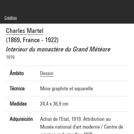
Créditos
Domaine public
Charles Martel
Créditos fotográficos : Centre Pompidou, MNAM-CCI/Philippe Migeat/Dist.
GrandPalaisRmn
(1869, France - 1922)
Referencia de la imagen : 4N68634
Difusión de la imagen :
Interieur du monastère du Grand Météore
GrandPalaisRmnPhoto
1919
Ámbito
Dessin
Técnica
Mine graphite et aquarelle
Medidas
24,4 x 36,9 cm
Adquisición
Achat de l'Etat, 1919. Attribution au
Musée national d'art moderne / Centre de