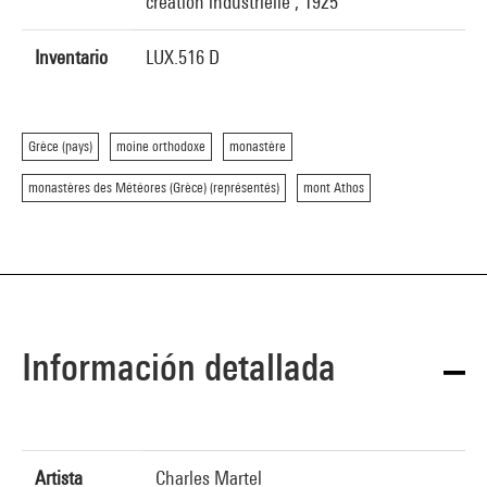
création industrielle , 1925
Inventario
LUX.516 D
Grèce (pays)
moine orthodoxe
monastère
monastères des Météores (Grèce) (représentés)
mont Athos
Información detallada
Artista
Charles Martel