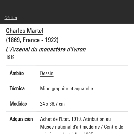
Créditos
Domaine public
Charles Martel
Créditos fotográficos : Centre Pompidou, MNAM-CCI/Bertrand Prévost/Dist.
GrandPalaisRmn
(1869, France - 1922)
Referencia de la imagen : 4N67841
Difusión de la imagen :
L'Arsenal du monastère d'Iviron
GrandPalaisRmnPhoto
1919
Ámbito
Dessin
Técnica
Mine graphite et aquarelle
Medidas
24 x 36,7 cm
Adquisición
Achat de l'Etat, 1919. Attribution au
Musée national d'art moderne / Centre de